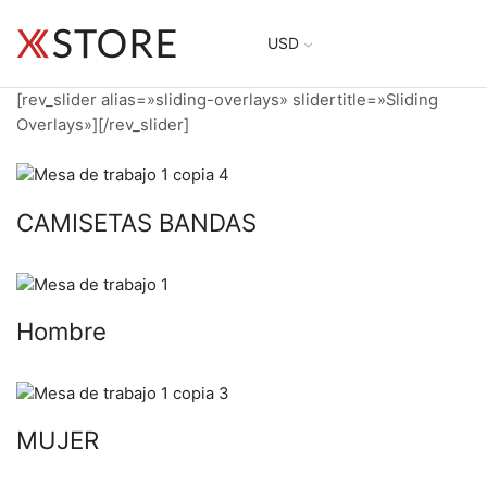
USD
[rev_slider alias=»sliding-overlays» slidertitle=»Sliding
Overlays»][/rev_slider]
CAMISETAS BANDAS
Hombre
MUJER